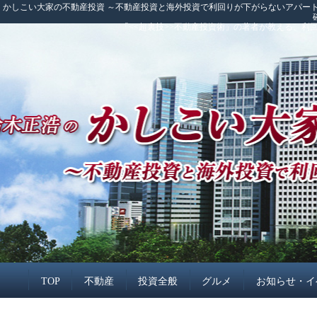
かしこい大家の不動産投資 ～不動産投資と海外投資で利回りが下がらないアパート
「<<超裏技>>不動産投資術」の著者が教える、
TOP
不動産
投資全般
グルメ
お知らせ・イ