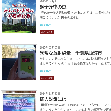
2015年04月15日
獅子身中の虫
春の統一地方選挙が終った 私の地元は 土着性の強
聞こえはいいが 田舎の選挙は ...
続きを読む >
怒ってます
2015年03月07日
異常な放射線量 千葉県匝瑳市
かしこい大家のみなさま こんにちは 鈴木正浩です
進行中ですが そのうち 千葉県横芝光町から 匝瑳市上
続きを読む >
怒ってます
2014年11月30日
盗人対策には
田母神俊雄さんが Facebook上で 下記のコメン
るという人たちがいます。 これは世界の軍事学で言えば