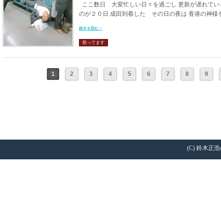
ここ数日 大変忙しい日々を過ごし 更新が遅れてい
のが２０日 成田到着した その日の夜は 香港の神様を
続きを読む >
怒ってます
1
2
3
4
5
6
7
8
9
(C) 鈴木