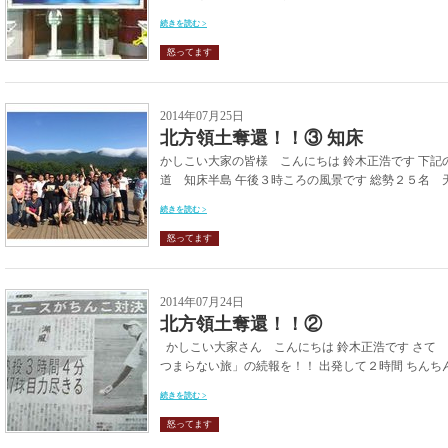
続きを読む >
怒ってます
2014年07月25日
北方領土奪還！！③ 知床
かしこい大家の皆様 こんにちは 鈴木正浩です 下
道 知床半島 午後３時ころの風景です 総勢２５名 天
続きを読む >
怒ってます
2014年07月24日
北方領土奪還！！②
かしこい大家さん こんにちは 鈴木正浩です さて
つまらない旅」の続報を！！ 出発して２時間 ちんちん
続きを読む >
怒ってます