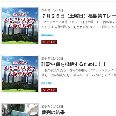
2014年07月24日
７月２６日（土曜日）福島第７レー
ブラックエミオ号 ７月２６日（土曜日） 福島第７
たします 未勝利戦も あとわずか ラスト２回のチャン
続きを読む >
怒ってます
2014年02月20日
誹謗中傷を根絶するために！！
私の友人である 香港の神様が アブラハムプライベ
れも 完全勝利である 被告のアブラハム社が支払う額は
続きを読む >
怒ってます
2014年01月23日
裁判の結果