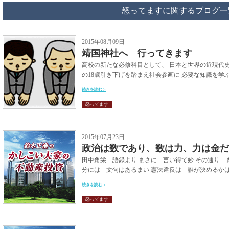
怒ってますに関するブログ一
2015年08月09日
靖国神社へ 行ってきます
高校の新たな必修科目として、 日本と世界の近現代
の18歳引き下げを踏まえ社会参画に 必要な知識を学ぶ
続きを読む >
怒ってます
2015年07月23日
政治は数であり、数は力、力は金だ
田中角栄 語録より まさに 言い得て妙 その通り 
分には 文句はあるまい 憲法違反は 誰が決めるかは 
続きを読む >
怒ってます