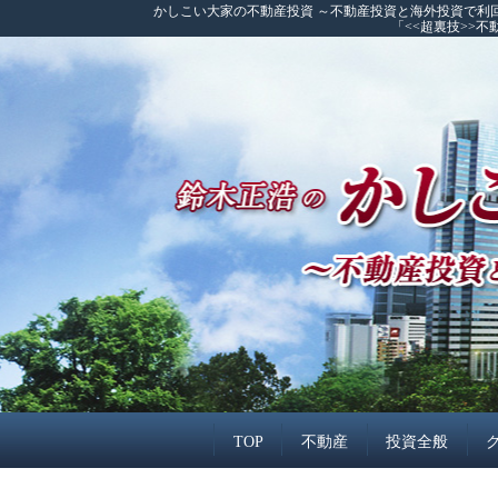
かしこい大家の不動産投資 ～不動産投資と海外投資で利
「<<超裏技>>
TOP
不動産
投資全般