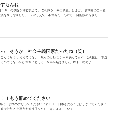
ですもんね
１８日の参院予算委員会で、 自衛隊を「暴力装置」と発言、 質問者の自民党
議を受け撤回した。 そのうえで「不適当だったので、 自衛隊の皆さん...
あっ そうか 社会主義国家だったね（笑）
こんにちは いままでにない 政府の行動に 少々戸惑ってます この国は 本当
るのではないかと 本当に思える出来事が起きました 以下 読売よ...
な！！もう辞めてください
も早く お辞めになってください これ以上 日本を売ることはしないでください
政権付与と 従軍慰安婦補償をだしてきますよ いま、...