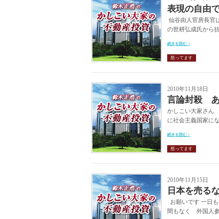
表現の自由
仙谷由人官房長官は
の世耕弘成氏から抗
続きを読む >
怒ってます
2010年11月18日
言論封殺 
かしこい大家さん 
に社会主義国家にな
続きを読む >
怒ってます
2010年11月15日
日本を売る
お願いです 一日
間もなく 外国人参