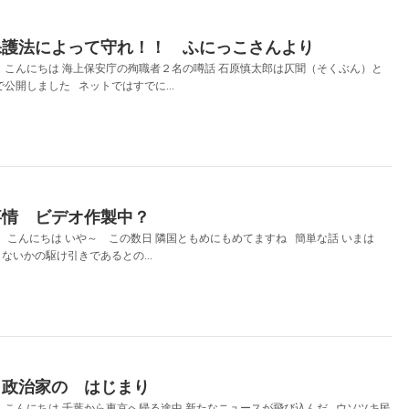
保護法によって守れ！！ ふにっこさんより
こんにちは 海上保安庁の殉職者２名の噂話 石原慎太郎は仄聞（そくぶん）と
で公開しました ネットではすでに...
事情 ビデオ作製中？
こんにちは いや～ この数日 隣国ともめにもめてますね 簡単な話 いまは
ないかの駆け引きであるとの...
 政治家の はじまり
こんにちは 千葉から東京へ帰る途中 新たなニュースが飛び込んだ ウソツキ民