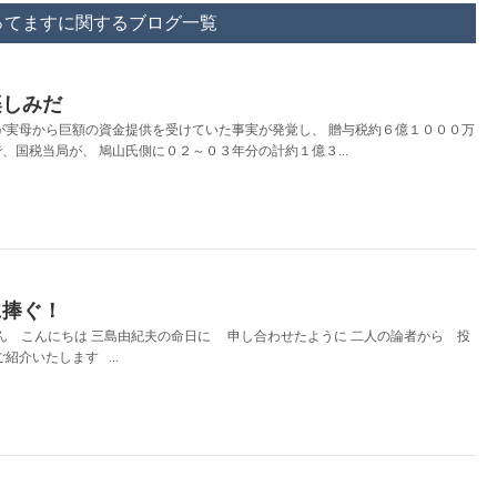
ってますに関するブログ一覧
楽しみだ
が実母から巨額の資金提供を受けていた事実が発覚し、 贈与税約６億１０００万
、国税当局が、 鳩山氏側に０２～０３年分の計約１億３...
に捧ぐ！
さん こんにちは 三島由紀夫の命日に 申し合わせたように 二人の論者から 投
紹介いたします ...