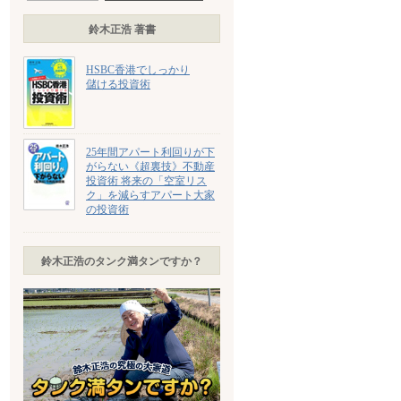
鈴木正浩 著書
HSBC香港でしっかり
儲ける投資術
25年間アパート利回りが下
がらない《超裏技》不動産
投資術 将来の「空室リス
ク」を減らすアパート大家
の投資術
鈴木正浩のタンク満タンですか？