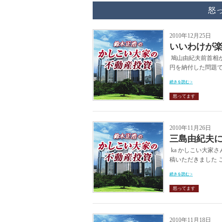
怒
2010年12月25日
いいわけが
鳩山由紀夫前首相
円を納付した問題で
続きを読む >
怒ってます
2010年11月26日
三島由紀夫
ka かしこい大家
稿いただきました ご
続きを読む >
怒ってます
2010年11月18日