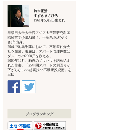
鈴木正浩
すずきまさひろ
1961年5月5日生まれ
早稲田大学大学院アジア太平洋研究科国
際経営学(MBA)修了。千葉県匝瑳(そう
さ)市出身。
29歳で地元千葉において、不動産仲介会
社を創業。現在は、アパート管理件数は
ダントツの2000戸を数える。
2009年12月、独自のノウハウを詰め込ま
れた著書、「25年間アパートの利回りが
下がらない<<超裏技>>不動産投資術」を
出版
ブログランキング