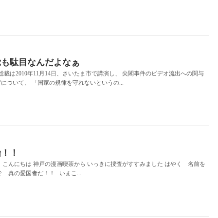
党も駄目なんだよなぁ
裁は2010年11月14日、さいたま市で講演し、 尖閣事件のビデオ流出への関与
について、 「国家の規律を守れないというの...
始！！
こんにちは 神戸の漫画喫茶から いっきに捜査がすすみました はやく 名前を
 真の愛国者だ！！ いまこ...