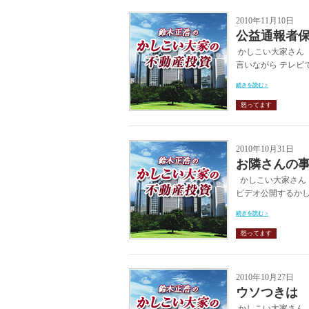
2010年11月10日
公益通報者
かしこい大家さん 
言いながら テレビ
続きを読む >
怒ってます
2010年10月31日
お隣さんの
かしこい大家さん 
ビデオ公開するかし
続きを読む >
怒ってます
2010年10月27日
ウソつきは
かしこい大家さん 