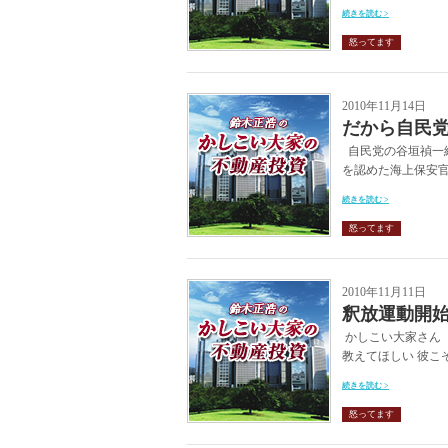
続きを読む >
怒ってます
2010年11月14日
だから自民
自民党の谷垣禎一総
を認めた海上保安官
続きを読む >
怒ってます
2010年11月11日
釈放運動開
かしこい大家さん 
教えてほしい 彼こそ
続きを読む >
怒ってます