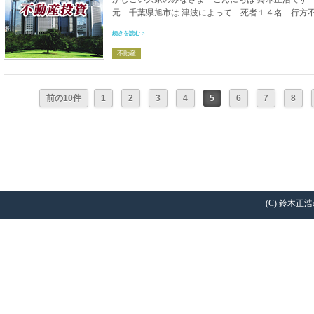
元 千葉県旭市は 津波によって 死者１４名 行方不明
続きを読む >
不動産
前の10件
1
2
3
4
5
6
7
8
(C) 鈴木