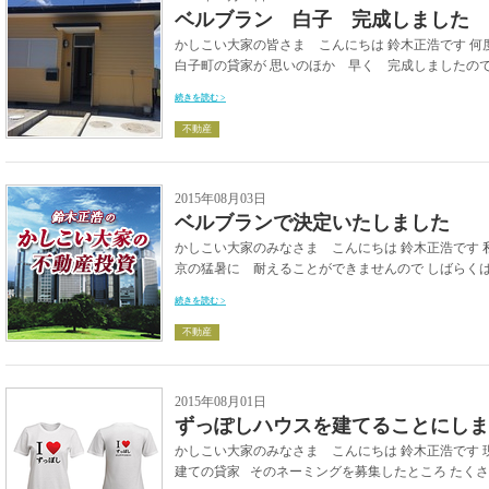
ベルブラン 白子 完成しました
かしこい大家の皆さま こんにちは 鈴木正浩です 何
白子町の貸家が 思いのほか 早く 完成しましたので 
続きを読む >
不動産
2015年08月03日
ベルブランで決定いたしました
かしこい大家のみなさま こんにちは 鈴木正浩です 
京の猛暑に 耐えることができませんので しばらくは
続きを読む >
不動産
2015年08月01日
ずっぽしハウスを建てることにしま
かしこい大家のみなさま こんにちは 鈴木正浩です 
建ての貸家 そのネーミングを募集したところ たくさ