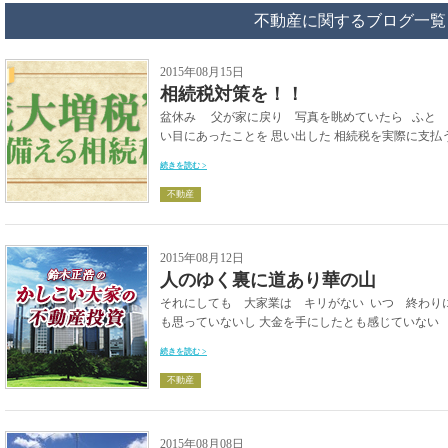
不動産に関するブログ一覧
2015年08月15日
相続税対策を！！
盆休み 父が家に戻り 写真を眺めていたら ふと 
い目にあったことを 思い出した 相続税を実際に支払う
続きを読む >
不動産
2015年08月12日
人のゆく裏に道あり華の山
それにしても 大家業は キリがない いつ 終わり
も思っていないし 大金を手にしたとも感じていない 
続きを読む >
不動産
2015年08月08日