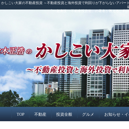
かしこい大家の不動産投資 ～不動産投資と海外投資で利回りが下がらないアパート
「<<超裏技>>不動産投資術」の著者が教える、
TOP
不動産
投資全般
グルメ
お知らせ・イ