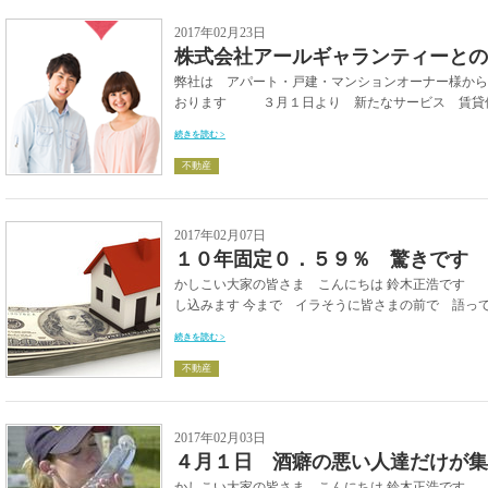
2017年02月23日
株式会社アールギャランティーとの
弊社は アパート・戸建・マンションオーナー様から
おります ３月１日より 新たなサービス 賃貸債務
続きを読む >
不動産
2017年02月07日
１０年固定０．５９％ 驚きです
かしこい大家の皆さま こんにちは 鈴木正浩です 
し込みます 今まで イラそうに皆さまの前で 語ってお
続きを読む >
不動産
2017年02月03日
４月１日 酒癖の悪い人達だけが集
かしこい大家の皆さま こんにちは 鈴木正浩です