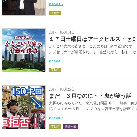
続きを読む >
不動産
2017年06月14日
１７日土曜日はアークヒルズ・セミ
かしこい大家の皆さま こんにちは 鈴木正浩
ルズセミナーが開催されます 当然ながら 私も セミナ
続きを読む >
不動産
2017年03月25日
まだ ３月なのに・・鬼が笑う話
大揉めにもめていた 東京電力問題 昨日 無事 解決
記 ２０１６年５月 ３２０キロ高圧申請を計画 ２０
続きを読む >
不動産
投資全般