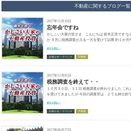
不動産に関するブログ一覧
2017年11月16日
忘年会ですね
かしこい大家の皆さま こんにちは 鈴木正浩です 
か ９月に税務調査が入る一方を受けて以降 約１か月半
続きを読む >
お知らせ・イベント
不動産
2017年11月01日
税務調査を終えて・・
１０月３０日、３１日 税務調査が終わりました これ
を受けてきましたが 今回の調査官は とても紳士的で 
続きを読む >
お知らせ・イベント
不動産
2017年06月27日