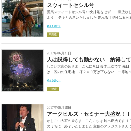
スウィートセシル号
愛馬スウィートセシル号 中央抹消をせず 一旦放牧し
よう テキと合意いたしました 走れる可能性は五分五
続きを読む >
不動産
2017年06月21日
人は説得しても動かない 納得して
しこい大家の皆さま こんにちは 鈴木正浩です 先日
は 区内の住宅地 坪２００万は下らない 一等地１０
続きを読む >
不動産
2017年06月18日
アークヒルズ・セミナー大盛況！！
かしこい大家の皆さま こんにちは 鈴木正浩です １
のうちに 終了いたしました 主催のアメジストさんには