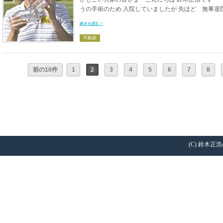
うの手術のため 入院していましたが 先ほど 無事退院
続きを読む >
不動産
前の10件
1
2
3
4
5
6
7
8
(C) 鈴木