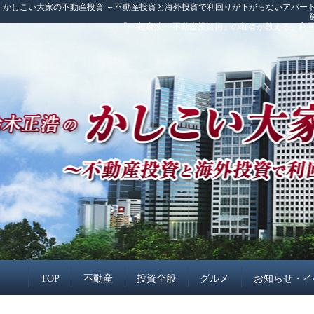
かしこい大家の不動産投資 ～不動産投資と海外投資で利回りが下がらないアパート
「<<超裏技>>不動産投資術」の著者が教える、
TOP
不動産
投資全般
グルメ
お知らせ・イ