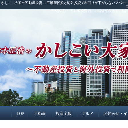
かしこい大家の不動産投資 ～不動産投資と海外投資で利回りが下がらないアパート
「<<超裏技>>不動産投資術」の著者が教える、
TOP
不動産
投資全般
グルメ
お知らせ・イ