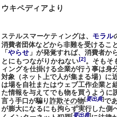
ウキペディアより
ステルスマーケティングは、
モラル
消費者団体などから非難を受けるこ
「
やらせ
」が発覚すれば、消費者か
[2]
とにもつながりかねない
。そもそ
ィングを仕掛ける企業が行う事は身
対象（ネット上で人が集まる場）に
は場を自社またはウェブ工作企業と
た情報を与えてでも物を買うように
[
要出典
]
言う手口が騙り
詐欺その物
で
が膨大になるにも拘らず実行した側
[
要出典
]