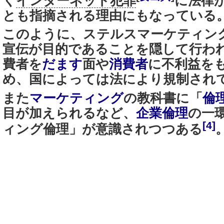
く
インターネット犯罪
に法律
とも指摘される理由にもなっている
このように、ステルスマーケティン
宣伝が目的であることを隠して行わ
費者を
だます
面や
消費者
に不利益を
め、国によっては法により規制され
また
マーケティング
の教科書に「
倫
目が加えられるなど、
企業倫理
の一
[4]
ィング倫理」が意識されつつある