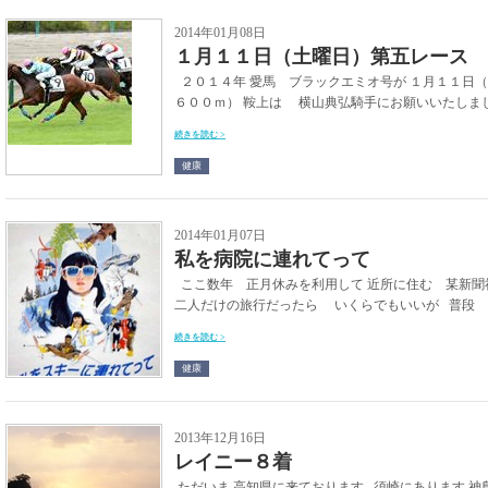
2014年01月08日
１月１１日（土曜日）第五レース 
２０１４年 愛馬 ブラックエミオ号が １月１１日
６００ｍ） 鞍上は 横山典弘騎手にお願いいたしまし
続きを読む >
健康
2014年01月07日
私を病院に連れてって
ここ数年 正月休みを利用して 近所に住む 某新聞
二人だけの旅行だったら いくらでもいいが 普段 妻
続きを読む >
健康
2013年12月16日
レイニー８着
ただいま 高知県に来ております 須崎にあります 