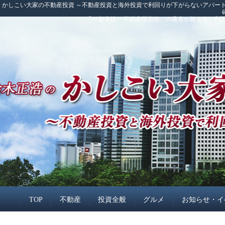
かしこい大家の不動産投資 ～不動産投資と海外投資で利回りが下がらないアパート
「<<超裏技>>不動産投資術」の著者が教える、
TOP
不動産
投資全般
グルメ
お知らせ・イ