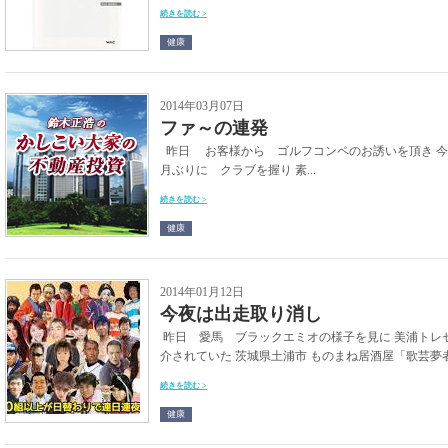
続きを読む >
健康
2014年03月07日
ファ～の連発
昨日 お客様から ゴルフコンペのお誘いを頂き 
月ぶりに クラブを握り 素...
続きを読む >
健康
2014年01月12日
今夜は出走取り消し
昨日 愛馬 ブラックエミオの様子を見に 美浦トレ
介されていた 茨城県土浦市 ものまね居酒屋「歌芸夢者
続きを読む >
健康