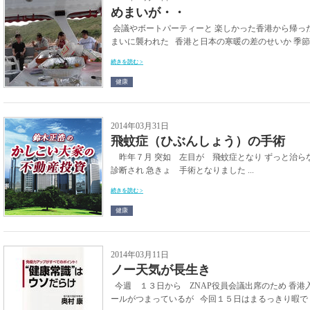
めまいが・・
会議やボートパーティーと 楽しかった香港から帰っ
まいに襲われた 香港と日本の寒暖の差のせいか 季節の
続きを読む >
健康
2014年03月31日
飛蚊症（ひぶんしょう）の手術
昨年７月 突如 左目が 飛蚊症となり ずっと治らな
診断され 急きょ 手術となりました ...
続きを読む >
健康
2014年03月11日
ノー天気が長生き
今週 １３日から ZNAP役員会議出席のため 香
ールがつまっているが 今回１５日はまるっきり暇で や