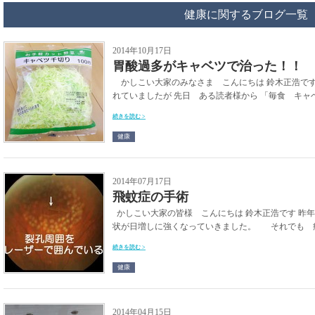
健康に関するブログ一覧
2014年10月17日
胃酸過多がキャベツで治った！！
かしこい大家のみなさま こんにちは 鈴木正浩です
れていましたが 先日 ある読者様から 「毎食 キャベ
続きを読む >
健康
2014年07月17日
飛蚊症の手術
かしこい大家の皆様 こんにちは 鈴木正浩です 昨年
状が日増しに強くなっていきました。 それでも 痛
続きを読む >
健康
2014年04月15日