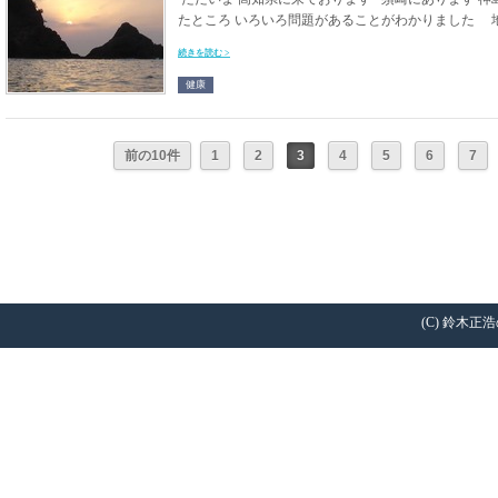
たところ いろいろ問題があることがわかりました 地
続きを読む >
健康
前の10件
1
2
3
4
5
6
7
(C) 鈴木