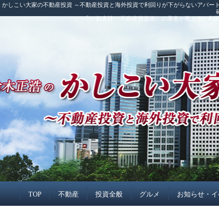
かしこい大家の不動産投資 ～不動産投資と海外投資で利回りが下がらないアパート
「<<超裏技>>不動産投資術」の著者が教える、
TOP
不動産
投資全般
グルメ
お知らせ・イ