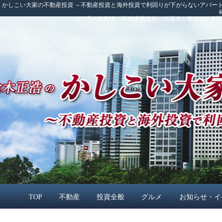
かしこい大家の不動産投資 ～不動産投資と海外投資で利回りが下がらないアパート
「<<超裏技>>不動産投資術」の著者が教える、
TOP
不動産
投資全般
グルメ
お知らせ・イ