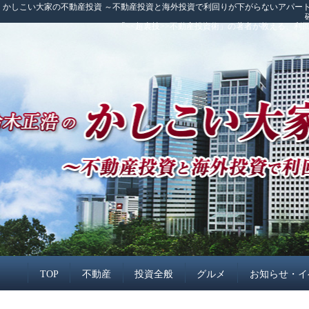
かしこい大家の不動産投資 ～不動産投資と海外投資で利回りが下がらないアパート
「<<超裏技>>不動産投資術」の著者が教える、
TOP
不動産
投資全般
グルメ
お知らせ・イ