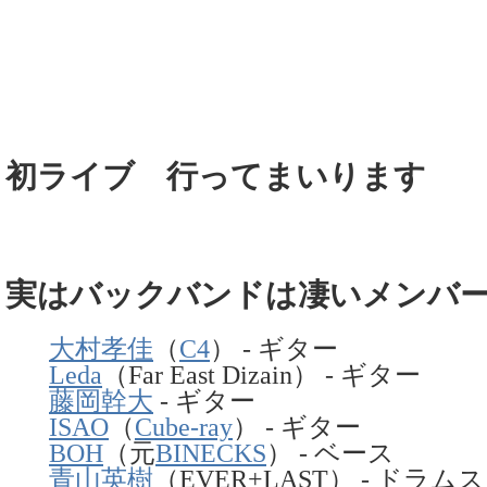
初ライブ 行ってまいります
実はバックバンドは凄いメンバ
大村孝佳
（
C4
） - ギター
Leda
（Far East Dizain） - ギター
藤岡幹大
- ギター
ISAO
（
Cube-ray
） - ギター
BOH
（元
BINECKS
） - ベース
青山英樹
（EVER+LAST） - ドラムス