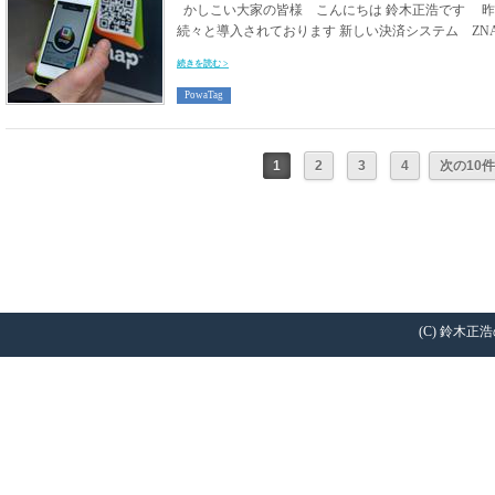
かしこい大家の皆様 こんにちは 鈴木正浩です 
続々と導入されております 新しい決済システム ZNAP
続きを読む >
PowaTag
1
2
3
4
次の10件
(C) 鈴木