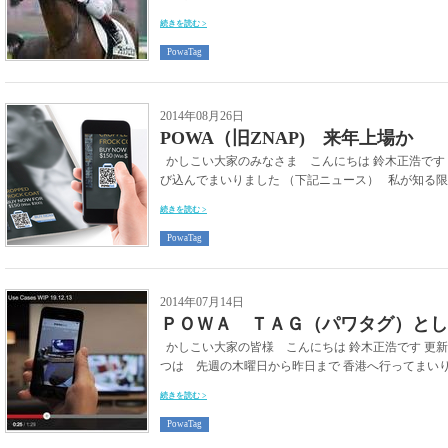
続きを読む >
PowaTag
2014年08月26日
POWA（旧ZNAP) 来年上場か
かしこい大家のみなさま こんにちは 鈴木正浩です
び込んでまいりました （下記ニュース） 私が知る限り
続きを読む >
PowaTag
2014年07月14日
ＰＯＷＡ ＴＡＧ（パワタグ）とし
かしこい大家の皆様 こんにちは 鈴木正浩です 更
つは 先週の木曜日から昨日まで 香港へ行ってまいり
続きを読む >
PowaTag