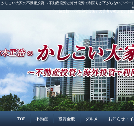
かしこい大家の不動産投資 ～不動産投資と海外投資で利回りが下がらないアパート
「<<超裏技>>不動産投資術」の著者が教える、
TOP
不動産
投資全般
グルメ
お知らせ・イ