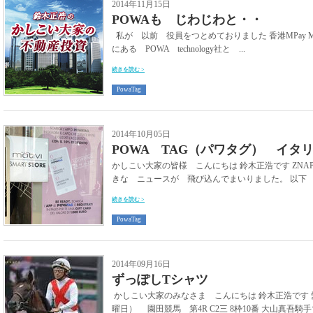
2014年11月15日
POWAも じわじわと・・
私が 以前 役員をつとめておりました 香港MPay Me
にある POWA technology社と ...
続きを読む >
PowaTag
2014年10月05日
POWA TAG（パワタグ） イタ
かしこい大家の皆様 こんにちは 鈴木正浩です ZNA
きな ニュースが 飛び込んでまいりました。 以下 記
続きを読む >
PowaTag
2014年09月16日
ずっぽしTシャツ
かしこい大家のみなさま こんにちは 鈴木正浩です 
曜日） 園田競馬 第4R C2三 8枠10番 大山真吾騎手