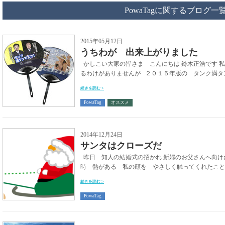
PowaTagに関するブログ一
2015年05月12日
うちわが 出来上がりました
かしこい大家の皆さま こんにちは 鈴木正浩です 
るわけがありませんが ２０１５年版の タンク満タン 
続きを読む >
PowaTag
オススメ
2014年12月24日
サンタはクローズだ
昨日 知人の結婚式の招かれ 新婦のお父さんへ向け
時 熱がある 私の顔を やさしく触ってくれたことが
続きを読む >
PowaTag