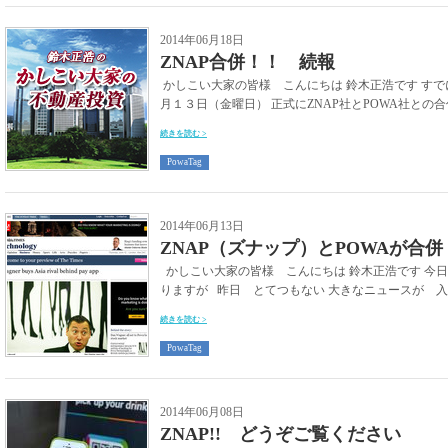
2014年06月18日
ZNAP合併！！ 続報
かしこい大家の皆様 こんにちは 鈴木正浩です すで
月１３日（金曜日） 正式にZNAP社とPOWA社との合
続きを読む >
PowaTag
2014年06月13日
ZNAP（ズナップ）とPOWAが合併
かしこい大家の皆様 こんにちは 鈴木正浩です 今
りますが 昨日 とてつもない 大きなニュースが 入っ
続きを読む >
PowaTag
2014年06月08日
ZNAP!! どうぞご覧ください