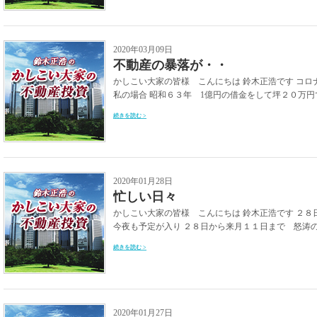
2020年03月09日
不動産の暴落が・・
かしこい大家の皆様 こんにちは 鈴木正浩です コ
私の場合 昭和６３年 1億円の借金をして坪２０万円で
続きを読む >
2020年01月28日
忙しい日々
かしこい大家の皆様 こんにちは 鈴木正浩です ２８
今夜も予定が入り ２８日から来月１１日まで 怒涛の１
続きを読む >
2020年01月27日