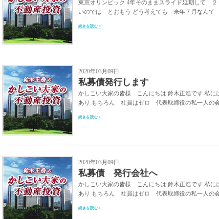
東京オリンピック 4年そのままスライド延期して ２
いのでは とおもう どう考えても 来年７月なんて 
続きを読む >
2020年03月09日
私募債発行します
かしこい大家の皆様 こんにちは 鈴木正浩です 私
あり もちろん 社員はゼロ 代表取締役の私一人の会社
続きを読む >
2020年03月09日
私募債 発行会社へ
かしこい大家の皆様 こんにちは 鈴木正浩です 私
あり もちろん 社員はゼロ 代表取締役の私一人の会社
続きを読む >