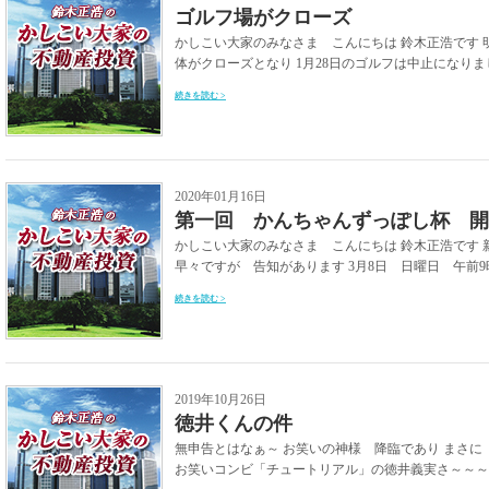
ゴルフ場がクローズ
かしこい大家のみなさま こんにちは 鈴木正浩です 
体がクローズとなり 1月28日のゴルフは中止になりまし
続きを読む >
2020年01月16日
第一回 かんちゃんずっぽし杯 開
かしこい大家のみなさま こんにちは 鈴木正浩です 
早々ですが 告知があります 3月8日 日曜日 午前9時
続きを読む >
2019年10月26日
徳井くんの件
無申告とはなぁ～ お笑いの神様 降臨であり まさ
お笑いコンビ「チュートリアル」の徳井義実さ～～～ん 7