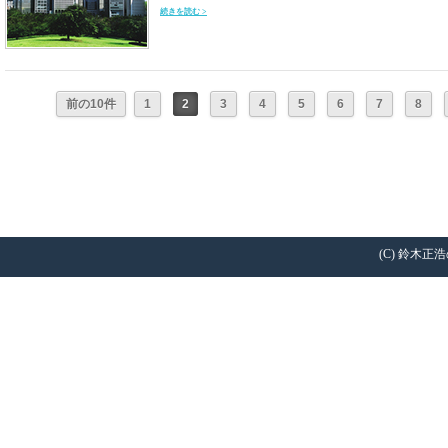
続きを読む >
前の10件
1
2
3
4
5
6
7
8
(C) 鈴木