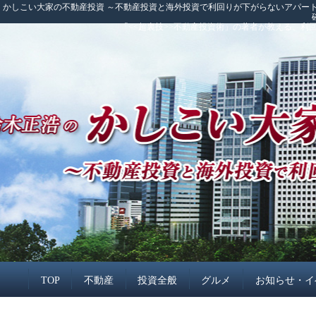
かしこい大家の不動産投資 ～不動産投資と海外投資で利回りが下がらないアパート
「<<超裏技>>不動産投資術」の著者が教える、
TOP
不動産
投資全般
グルメ
お知らせ・イ