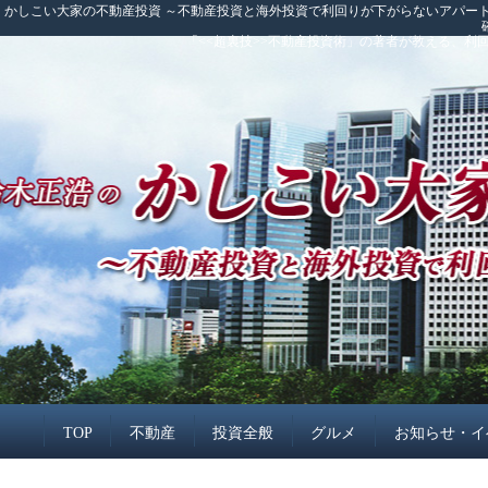
かしこい大家の不動産投資 ～不動産投資と海外投資で利回りが下がらないアパート
「<<超裏技>>不動産投資術」の著者が教える、
TOP
不動産
投資全般
グルメ
お知らせ・イ