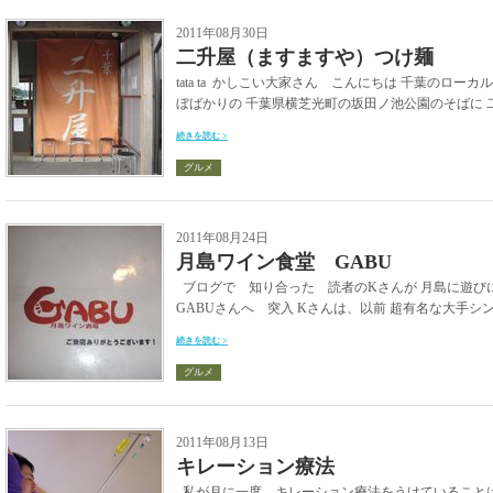
2011年08月30日
二升屋（ますますや）つけ麺
tata ta かしこい大家さん こんにちは 千葉のロ
ぼばかりの 千葉県横芝光町の坂田ノ池公園のそばに 二
続きを読む >
グルメ
2011年08月24日
月島ワイン食堂 GABU
ブログで 知り合った 読者のKさんが 月島に遊び
GABUさんへ 突入 Kさんは、以前 超有名な大手シン
続きを読む >
グルメ
2011年08月13日
キレーション療法
私が月に一度 キレーション療法をうけていることは