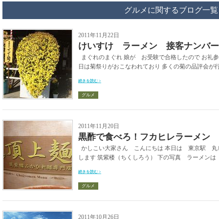
グルメに関するブログ一覧
2011年11月22日
けいすけ ラーメン 接客ナンバー
まぐれのまぐれ 娘が お受験で合格したので お礼
日は菊祭りがおこなわれており 多くの菊の品評会が行わ
続きを読む >
グルメ
2011年11月20日
黒酢で食べろ！フカヒレラーメン
かしこい大家さん こんにちは 本日は 東京駅 丸
します 筑紫楼（ちくしろう） 下の写真 ラーメンは 
続きを読む >
グルメ
2011年10月26日