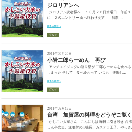
ジロリアンへ
ジロリアン読者様へ １０月２６日水曜日 午前１０
に ２名エントリー 食べ終わり次第 解散 ...
続きを読む >
グルメ
2011年09月26日
小岩二郎らーめん 再び
アンチエイジングの語り部が 二郎らーめんを食べる
しまった そして 食べ終わって いつも 後悔し...
続きを読む >
グルメ
2011年09月13日
台湾 加賀屋の料理をどうぞご覧く
かしこい大家さん こんにちは 昨日に引き続き 台湾
しん亭女史、逆噴射のK機長、カステラ王子、やっさん