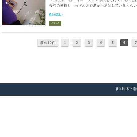
香港の神様も わざわざ香港から通院しているくらいで
続きを読む >
グルメ
前の10件
1
2
3
4
5
6
7
(C) 鈴木