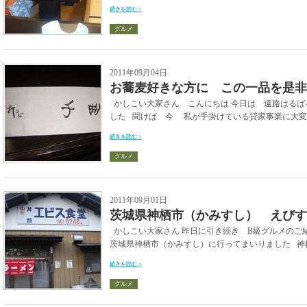
続きを読む >
グルメ
2011年09月04日
お蕎麦好きな方に この一品を是非
かしこい大家さん こんにちは 今日は 遠路はるば
した 聞けば 今 私が手掛けている貸家事業に大変興
続きを読む >
グルメ
2011年09月01日
茨城県神栖市（かみすし） えびす
かしこい大家さん 昨日に引き続き B級グルメのご
茨城県神栖市（かみすし）に行ってまいりました 神栖市
続きを読む >
グルメ