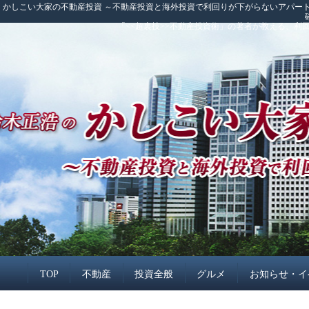
かしこい大家の不動産投資 ～不動産投資と海外投資で利回りが下がらないアパート
「<<超裏技>>不動産投資術」の著者が教える、
TOP
不動産
投資全般
グルメ
お知らせ・イ