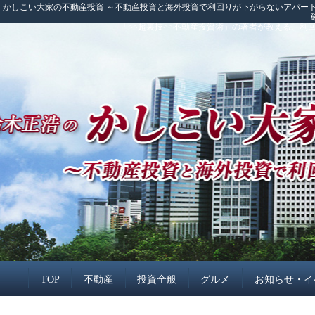
かしこい大家の不動産投資 ～不動産投資と海外投資で利回りが下がらないアパート
「<<超裏技>>不動産投資術」の著者が教える、
TOP
不動産
投資全般
グルメ
お知らせ・イ