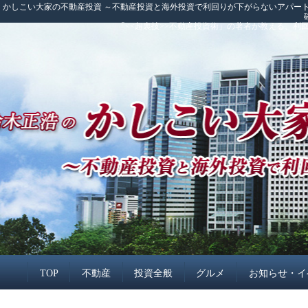
かしこい大家の不動産投資 ～不動産投資と海外投資で利回りが下がらないアパート
「<<超裏技>>不動産投資術」の著者が教える、
TOP
不動産
投資全般
グルメ
お知らせ・イ