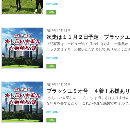
続きを読む >
競馬
2013年10月11日
次走は１１月２日予定 ブラックエ
上記写真は デビュー戦 ９月の中山です。 一番奥が
ラックエミオ号 応援いただきまして ありがとうござい
続きを読む >
競馬
2013年10月07日
ブラックエミオ号 ４着！応援あり
かしこい大家さん こんにちは 悔しさはありません
な年月を要するだろう これが率直な感想です オルフェ
続きを読む >
競馬