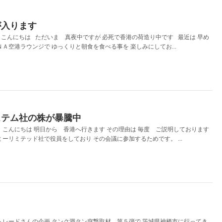
が入ります
こんにちは ただいま 真夜中ですが 必死で香港の荷造り中です 最近は 早め
ＮＡ空港ラウンジで ゆっくりと朝食を食べる事を 楽しみにしてお...
ステム社の株が暴騰中
こんにちは 明日から 香港へ行きます その理由は 毎度 ご説明しております
ミーリミテッド社で役員をしており その会議に参加するためです。 ...
レードさんの企画 タンク満タン突撃取材 第５弾で 茨城県神栖市に行ってき