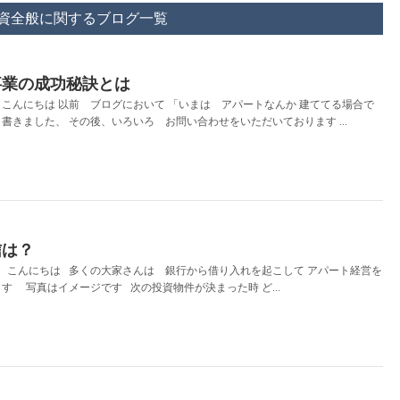
資全般に関するブログ一覧
事業の成功秘訣とは
こんにちは 以前 ブログにおいて 「いまは アパートなんか 建ててる場合で
書きました、 その後、いろいろ お問い合わせをいただいております ...
信は？
 こんにちは 多くの大家さんは 銀行から借り入れを起こして アパート経営を
す 写真はイメージです 次の投資物件が決まった時 ど...