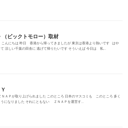
rrow （ビックトモロー）取材
こんにちは 昨日 香港から帰ってきましたが 東京は香港より熱いです はや
 涼しい千葉の田舎に 逃げて帰りたいです そういえば 今日は 私...
ＥＹ
ＺＮＡＰが取り上げられました このところ 日本のマスコミも このところ 多く
うになりました それにともない ＺＮＡＰを運営す...