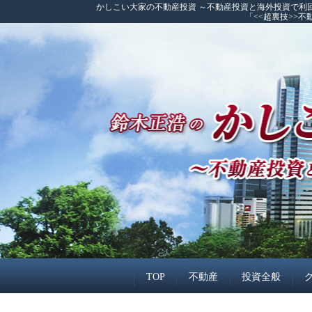
かしこい大家の不動産投資 ～不動産投資と海外投資で利
「<<超裏技>>
TOP
不動産
投資全般