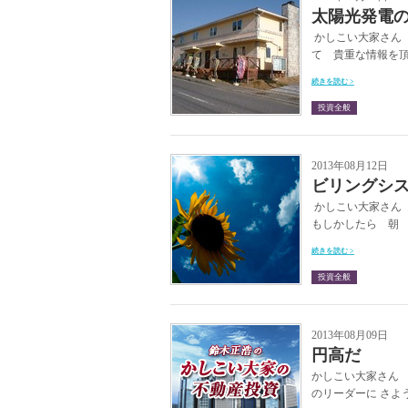
太陽光発電
かしこい大家さん 
て 貴重な情報を頂
続きを読む >
投資全般
2013年08月12日
ビリングシ
かしこい大家さん
もしかしたら 朝 
続きを読む >
投資全般
2013年08月09日
円高だ
かしこい大家さん 
のリーダーに さよう