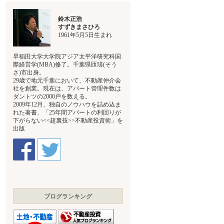
鈴木正浩
すずきまさひろ
1961年5月5日生まれ
早稲田大学大学院アジア太平洋研究科国
際経営学(MBA)修了。千葉県匝瑳(そう
さ)市出身。
29歳で地元千葉において、不動産仲介会
社を創業。現在は、アパート管理件数は
ダントツの2000戸を数える。
2009年12月、独自のノウハウを詰め込ま
れた著書、「25年間アパートの利回りが
下がらない<<超裏技>>不動産投資術」を
出版
ブログランキング