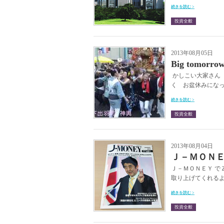
続きを読む >
投資全般
2013年08月05日
Big tomo
かしこい大家さん 
く お盆休みになって
続きを読む >
投資全般
2013年08月04日
Ｊ－ＭＯＮ
Ｊ－ＭＯＮＥＹ で
取り上げてくれるよ
続きを読む >
投資全般