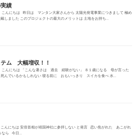
の実績
こんにちは 昨日は マンタン大家さんから 太陽光発電事業につきまして 極め
戴しました このプロジェクトの最大のメリットは 土地をお持ち...
ステム 大幅増収！！
 こんにちは 「こんな暑さは 過去 経験がない」 ８１歳になる 母が言った
死んでいるかもしれない 寝る前に おもいっきり スイカを食べ 水...
こんにちは 安倍首相が靖国神社に参拝しない と発言 恋い焦がれた あこがれ
なら 今日...