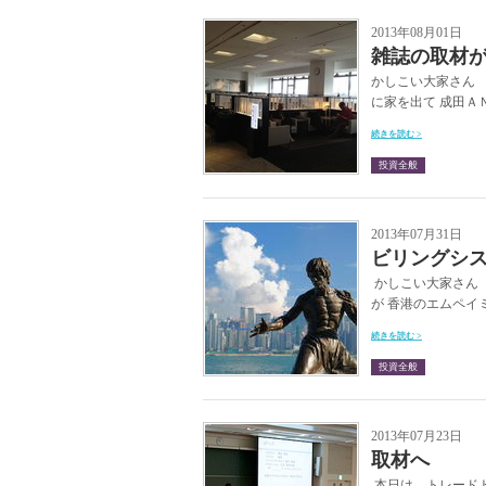
2013年08月01日
雑誌の取材
かしこい大家さん 
に家を出て 成田Ａ
続きを読む >
投資全般
2013年07月31日
ビリングシ
かしこい大家さん 
が 香港のエムペイ
続きを読む >
投資全般
2013年07月23日
取材へ
本日は トレードト