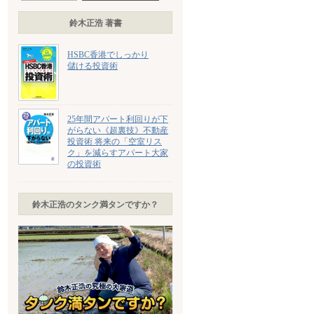
鈴木正浩 著書
HSBC香港でしっかり
儲ける投資術
25年間アパート利回りが下
がらない《超裏技》不動産
投資術 将来の「空室リス
ク」を減らすアパート大家
の投資術
鈴木正浩のタンク満タンですか？