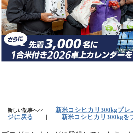
新米コシヒカリ300kgプレ..
新しい記事へ<<
ジに戻る
|
新米コシヒカリ300kgをプ.