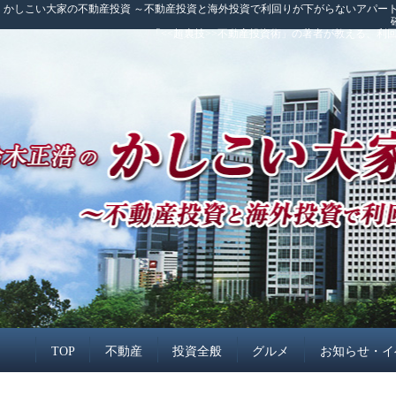
かしこい大家の不動産投資 ～不動産投資と海外投資で利回りが下がらないアパート
「<<超裏技>>不動産投資術」の著者が教える、
TOP
不動産
投資全般
グルメ
お知らせ・イ