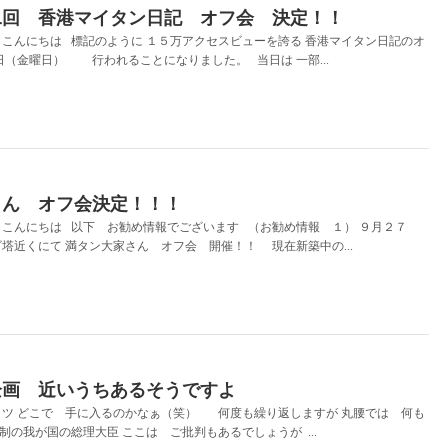
二回 香港マイタン日記 オフ会 決定！！
こんにちは 標記のように １５万アクセスビューを誇る 香港マイタン日記のオ
日（金曜日） 行われることになりました。 当日は 一部...
さん オフ会決定！！！
こんにちは 以下 お勧め情報でございます （お勧め情報 １） ９月２７
塔近くにて 満タン大家さん オフ会 開催！！ 現在新築中の...
企画 近いうちあるそうですよ
ャツ どこで 手に入るのかなぁ（笑） 何度も繰り返しますが 丸腰では 何も
制の我が国の総理大臣 ここは ご批判もあるでしょうが ...