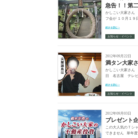
急告！！第
かしこい大家さん 
フ会が １０月１９
続きを読む >
お知らせ・イベント
2012年09月22日
満タン大家
かしこい大家さん 
日 名古屋 テレビ
続きを読む >
お知らせ・イベント
2012年09月03日
プレゼント
この大人気のＴシ
できません 単年度