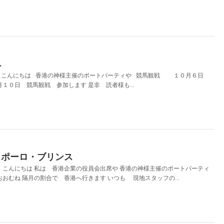
へ
 こんにちは 香港の神様主催のボートパーティや 競馬観戦 １０月６日
月１０日 競馬観戦 参加します 是非 読者様も...
コポーロ・ブリンス
こんにちは 私は 香港企業の役員会出席や 香港の神様主催のボートパーティ
おおむね 隔月の割合で 香港へ行きます いつも 現地スタッフの...