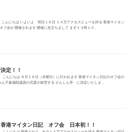
日
こんにちは いよいよ 明日１６日 １４万アクセスビューを誇る 香港マイタン
オフ会が 開催されます 開催に先立ちまして まず１３時１０...
所決定！！
こんにちは ８月１６日（木曜日）に行われます 香港マイタン日記のオフ会の
ゅん子参議院議員の兄貴が経営する さんしん亭 に決定いたしま...
 香港マイタン日記 オフ会 日本初！！
こんにちは 既報どおり あの１４万アクセスビューを誇る 香港マイタン日記