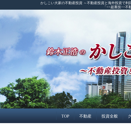
かしこい大家の不動産投資 ～不動産投資と海外投資で利
「<<超裏技>>
TOP
不動産
投資全般