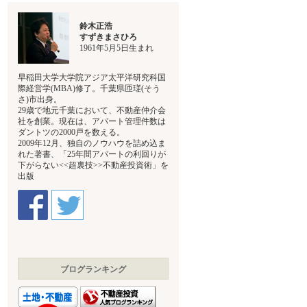
鈴木正浩
すずきまさひろ
1961年5月5日生まれ
早稲田大学大学院アジア太平洋研究科国
際経営学(MBA)修了。千葉県匝瑳(そう
さ)市出身。
29歳で地元千葉において、不動産仲介会
社を創業。現在は、アパート管理件数は
ダントツの2000戸を数える。
2009年12月、独自のノウハウを詰め込ま
れた著書、「25年間アパートの利回りが
下がらない<<超裏技>>不動産投資術」を
出版
ブログランキング